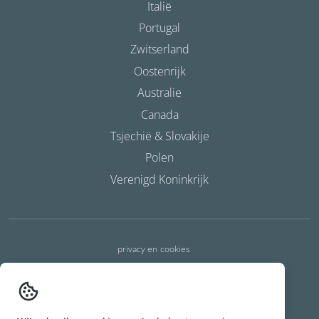
Italië
Portugal
Zwitserland
Oostenrijk
Australie
Canada
Tsjechië & Slovakije
Polen
Verenigd Koninkrijk
privacy en cookies
algemene voorwaarden
melden van een incident
commerciële voorwaarden