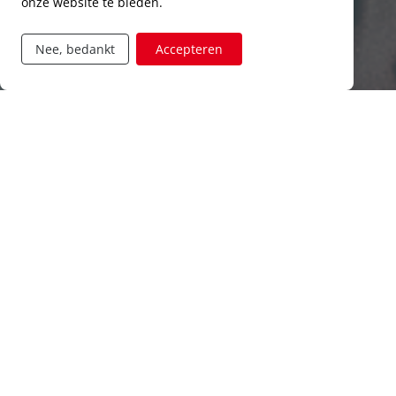
onze website te bieden.
Nee, bedankt
Accepteren
Vind je job
Ons jobaanbod
TECHNIEK
23
Jobs
BOUW
10
Jobs
PRODUCTIE
7
Jobs
LOGISTIEK
5
Jobs