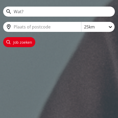
Plaats of postcode
25km
Job zoeken