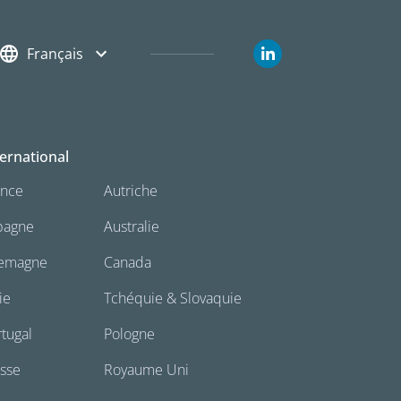
Français
ternational
ance
Autriche
pagne
Australie
lemagne
Canada
lie
Tchéquie & Slovaquie
tugal
Pologne
isse
Royaume Uni