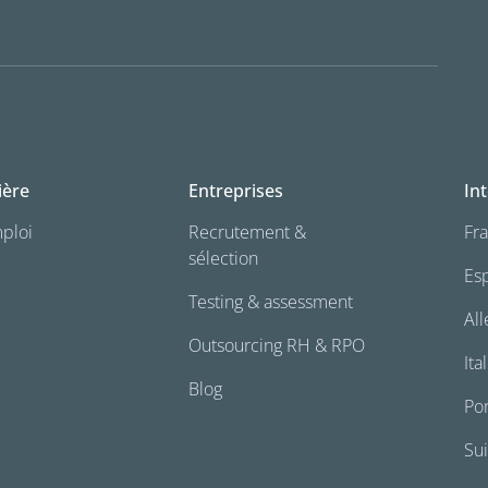
ière
Entreprises
In
mploi
Recrutement &
Fr
sélection
Es
Testing & assessment
Al
Outsourcing RH & RPO
Ita
Blog
Por
Su