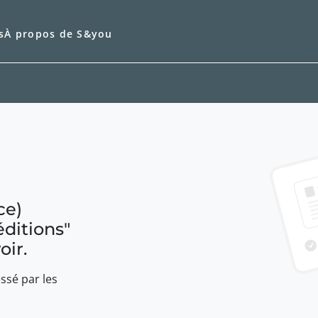
s
À propos de S&you
ce)
éditions
"
oir.
ssé par les